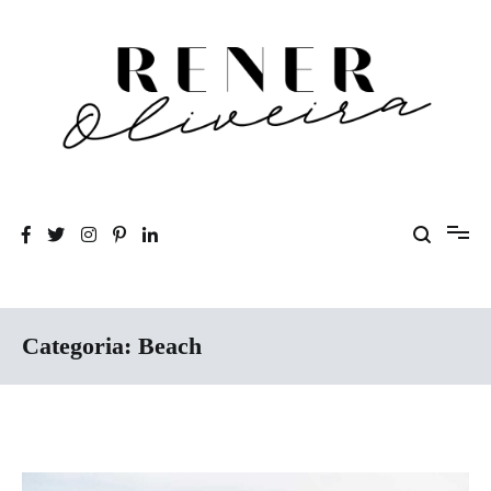
Pular
para
o
conteúdo
Rener Oliveira
Categoria:
Beach