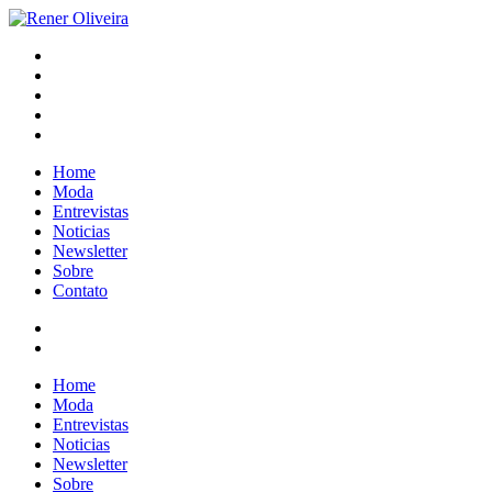
Pular
para
Rener Oliveira
o
conteúdo
Home
Moda
Entrevistas
Noticias
Newsletter
Sobre
Contato
Home
Moda
Entrevistas
Noticias
Newsletter
Sobre