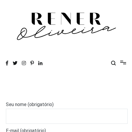
Pular
para
o
conteúdo
Rener Oliveira
Seu nome (obrigatório)
E-mail (obrigatório)