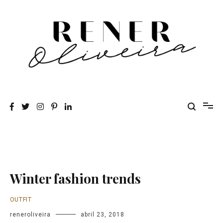
Pular
para
o
conteúdo
Rener Oliveira
Winter fashion trends
OUTFIT
reneroliveira
abril 23, 2018