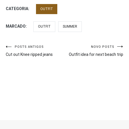
CATEGORIA:
OUTFIT
MARCADO:
OUTFIT
SUMMER
Navegação
POSTS ANTIGOS
NOVO POSTS
Cut out Knee ripped jeans
Outfit idea for next beach trip
de
Post