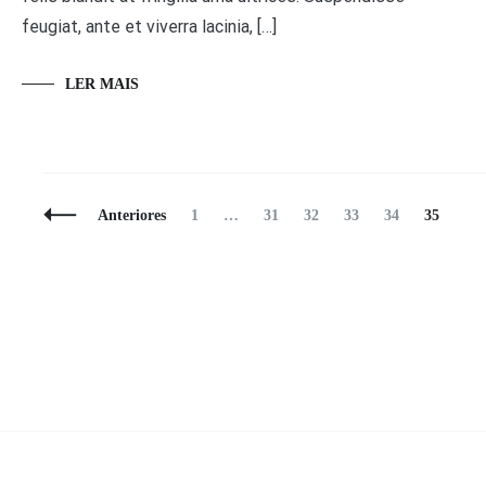
feugiat, ante et viverra lacinia, […]
LER MAIS
Navegação
Página
Página
Página
Página
Página
Página
Anteriores
1
…
31
32
33
34
35
de
Posts