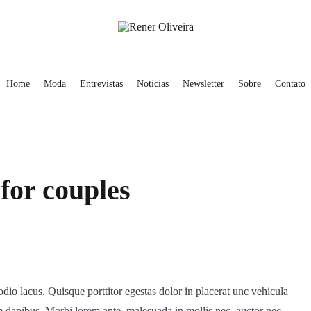
obre
Contato
Rener Oliveira
Home
Moda
Entrevistas
Noticias
Newsletter
Sobre
Contato
 for couples
dio lacus. Quisque porttitor egestas dolor in placerat unc vehicula
 dapibus. Morbi lorem ante, malesuada in mollis nec, auctor nec