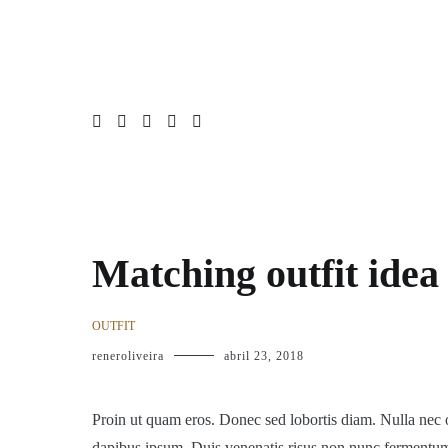
Pular
Home
Moda
Entrevistas
Noticias
Newsletter
S
para
o
conteúdo
Matching outfit idea
OUTFIT
reneroliveira
abril 23, 2018
Proin ut quam eros. Donec sed lobortis diam. Nulla nec o
dapibus ipsum. Duis venenatis risus non nunc fermentum