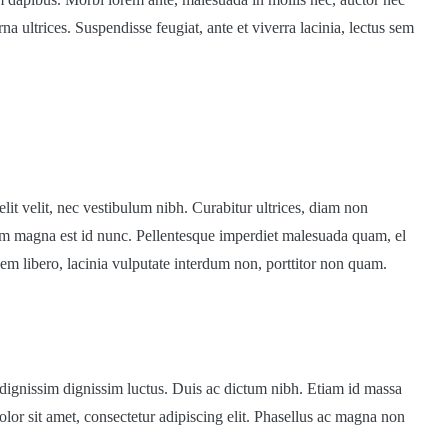
na ultrices. Suspendisse feugiat, ante et viverra lacinia, lectus sem
it velit, nec vestibulum nibh. Curabitur ultrices, diam non
rum magna est id nunc. Pellentesque imperdiet malesuada quam, el
sem libero, lacinia vulputate interdum non, porttitor non quam.
se dignissim dignissim luctus. Duis ac dictum nibh. Etiam id massa
r sit amet, consectetur adipiscing elit. Phasellus ac magna non