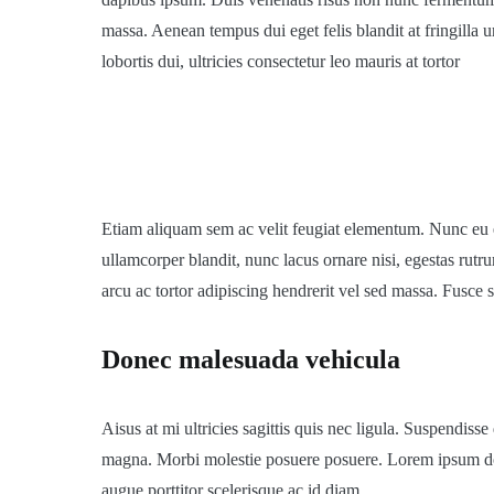
massa. Aenean tempus dui eget felis blandit at fringilla ur
lobortis dui, ultricies consectetur leo mauris at tortor
Etiam aliquam sem ac velit feugiat elementum. Nunc eu el
ullamcorper blandit, nunc lacus ornare nisi, egestas rut
arcu ac tortor adipiscing hendrerit vel sed massa. Fusce 
Donec malesuada vehicula
Aisus at mi ultricies sagittis quis nec ligula. Suspendis
magna. Morbi molestie posuere posuere. Lorem ipsum dolo
augue porttitor scelerisque ac id diam.