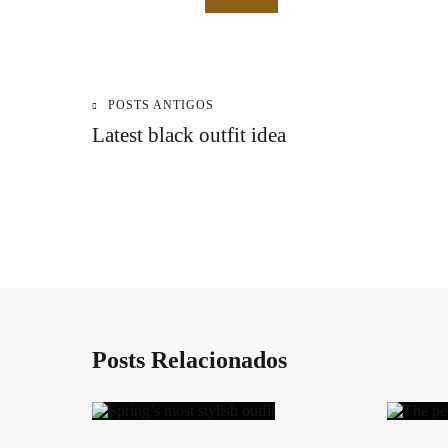
POSTS ANTIGOS
Navegação
Latest black outfit idea
de
Post
Posts Relacionados