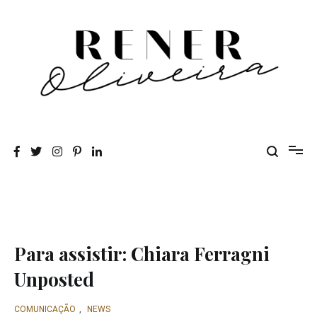
Pular
para
o
conteúdo
Rener Oliveira
Para assistir: Chiara Ferragni
Unposted
COMUNICAÇÃO
,
NEWS