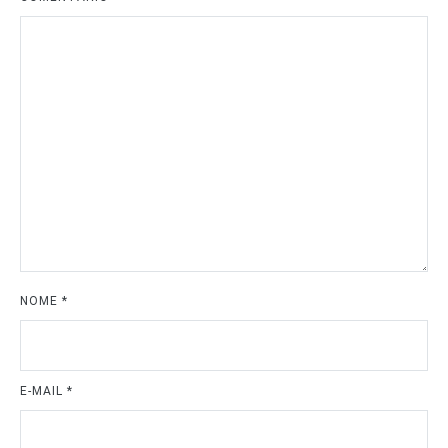
NOME
*
E-MAIL
*