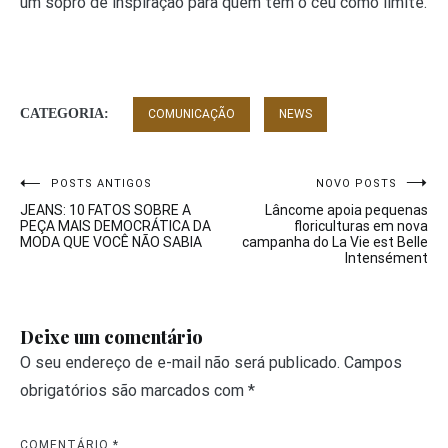
um sopro de inspiração para quem tem o céu como limite.
CATEGORIA:
COMUNICAÇÃO
NEWS
Navegação
POSTS ANTIGOS
NOVO POSTS
JEANS: 10 FATOS SOBRE A
Lâncome apoia pequenas
de
PEÇA MAIS DEMOCRÁTICA DA
floriculturas em nova
MODA QUE VOCÊ NÃO SABIA
campanha do La Vie est Belle
Post
Intensément
Deixe um comentário
O seu endereço de e-mail não será publicado.
Campos
obrigatórios são marcados com
*
COMENTÁRIO
*