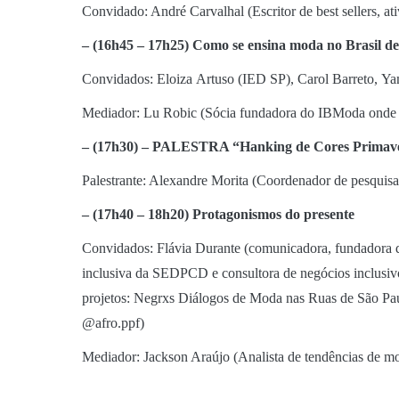
Convidado: André Carvalhal (Escritor de best sellers, a
– (16h45 – 17h25) Como se
ensina moda no Brasil de
Convidados: Eloiza Artuso (IED SP), Carol Barreto, Ya
Mediador: Lu Robic (Sócia fundadora do IBModa onde co
– (17h30) – PALESTRA “
Hanking
de Cores Primav
Palestrante: Alexandre Morita (Coordenador de pesquisa
– (17h40 – 18h20) Protagonismos do presente
Convidados: Flávia Durante (comunicadora, fundadora do 
inclusiva da SEDPCD e consultora de negócios inclusivos
projetos: Negrxs Diálogos de Moda nas Ruas de São P
@afro.ppf)
Mediador: Jackson Araújo (Analista de tendências de moda