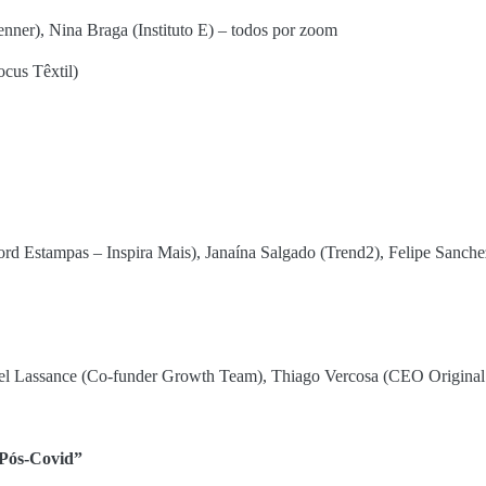
nner), Nina Braga (Instituto E) – todos por zoom
Focus Têxtil)
ord Estampas – Inspira Mais), Janaína Salgado (Trend2), Felipe Sanch
ael Lassance (Co-funder Growth Team), Thiago Vercosa (CEO Origina
Pós-
Covid
”