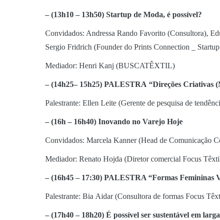
– (13h10 – 13h50) Startup de Moda, é possível?
Convidados: Andressa Rando Favorito (Consultora), Ed
Sergio Fridrich (Founder do Prints Connection _ Start
Mediador: Henri Kanj (BUSCATÊXTIL)
– (14h25
– 15h25)
PALESTRA
“
Direções Criativas 
Palestrante: Ellen Leite (Gerente de pesquisa de tendên
–
(
16h – 16h40
) Inovando
no Varejo Hoje
Convidados: Marcela Kanner (Head de Comunicação Cor
Mediador: Renato Hojda (Diretor comercial Focus Têxt
– (16h45 – 17:30)
PALESTRA “Formas Femininas Ve
Palestrante: Bia Aidar (Consultora de formas Focus Têx
–
(17h40 – 18h20
)
É
possível ser sustentável em larga