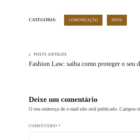
CATEGORIA:
COMUNICAÇÃO
NEWS
POSTS ANTIGOS
Navegação
Fashion Law: saiba como proteger o seu di
de
Post
Deixe um comentário
O seu endereço de e-mail não será publicado.
Campos ob
COMENTÁRIO
*