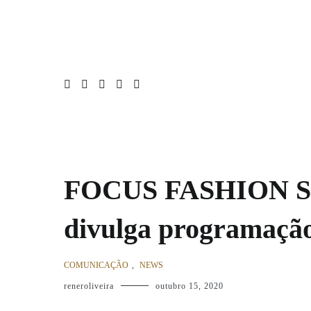
Pular
Home
Moda
Entrevistas
Noticias
Newsletter
S
para
o
conteúdo
FOCUS FASHION SUM
divulga programação 
COMUNICAÇÃO
,
NEWS
reneroliveira
outubro 15, 2020