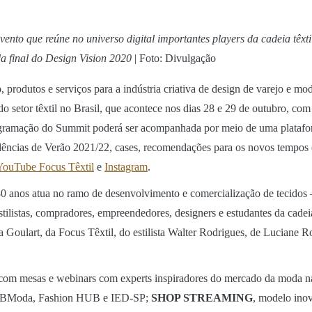
ento que reúne no universo digital importantes players da cadeia têx
a final do Design Vision 2020
| Foto: Divulgação
 produtos e serviços para a indústria criativa de design de varejo e mo
do setor têxtil no Brasil, que acontece nos dias 28 e 29 de outubro, co
ogramação do Summit poderá ser acompanhada por meio de uma platafor
endências de Verão 2021/22, cases, recomendações para os novos tempos
YouTube Focus Têxtil
e
Instagram
.
80 anos atua no ramo de desenvolvimento e comercialização de tecidos –
estilistas, compradores, empreendedores, designers e estudantes da cade
na Goulart, da Focus Têxtil, do estilista Walter Rodrigues, de Lucian
com mesas e webinars com experts inspiradores do mercado da moda nac
m IBModa, Fashion HUB e IED-SP;
SHOP STREAMING
, modelo inov