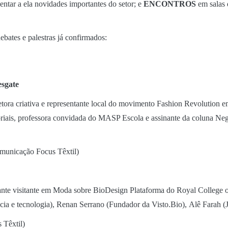
tar a ela novidades importantes do setor; e
ENCONTROS
em salas 
ebates e palestras já confirmados:
esgate
retora criativa e representante local do movimento Fashion Revolution 
toriais, professora convidada do MASP Escola e assinante da coluna Ne
omunicação Focus Têxtil)
rante visitante em Moda sobre BioDesign Plataforma do Royal College 
ciência e tecnologia), Renan Serrano (Fundador da Visto.Bio), Alê Farah
s Têxtil)