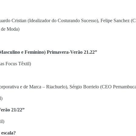
uardo Cristian (Idealizador do Costurando Sucesso), Felipe Sanchez
up de Moda)
(Masculino e Feminino) Primavera-Verão 21.22
”
cias Focus Têxtil)
porativa e de Marca – Riachuelo), Sérgio Borrielo (CEO Pernambuca
il)
rão 21/22”
til)
 escala?