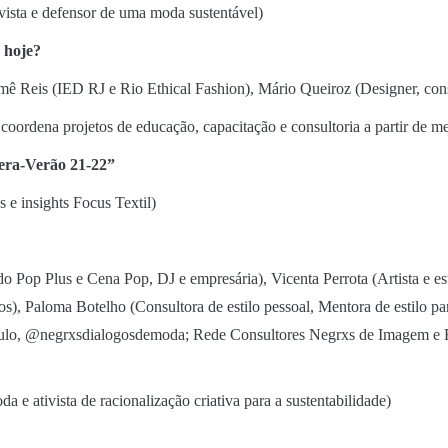
tivista e defensor de uma moda sustentável)
 hoje?
mê Reis (IED RJ e Rio Ethical Fashion), Mário Queiroz (Designer, co
ordena projetos de educação, capacitação e consultoria a partir de m
era-Verão 21-22”
s e insights Focus Textil)
Pop Plus e Cena Pop, DJ e empresária), Vicenta Perrota (Artista e esti
), Paloma Botelho (Consultora de estilo pessoal, Mentora de estilo par
aulo, @negrxsdialogosdemoda; Rede Consultores Negrxs de Imagem e 
 e ativista de racionalização criativa para a sustentabilidade)