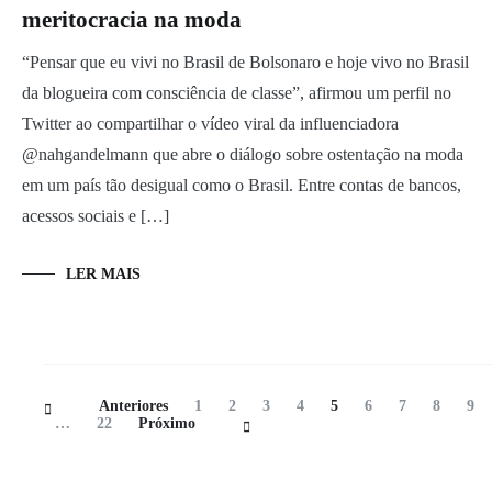
meritocracia na moda
“Pensar que eu vivi no Brasil de Bolsonaro e hoje vivo no Brasil
da blogueira com consciência de classe”, afirmou um perfil no
Twitter ao compartilhar o vídeo viral da influenciadora
@nahgandelmann que abre o diálogo sobre ostentação na moda
em um país tão desigual como o Brasil. Entre contas de bancos,
acessos sociais e […]
LER MAIS
Navegação
Página
Página
Página
Página
Página
Página
Página
Página
Pág
Anteriores
1
2
3
4
5
6
7
8
9
de
Página
…
22
Próximo
Posts