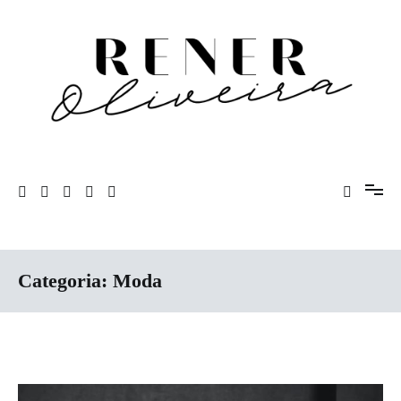
Pular
para
o
conteúdo
Rener Oliveira
Categoria:
Moda