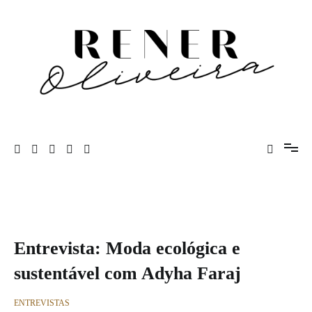
Pular
para
o
conteúdo
Rener Oliveira
Entrevista: Moda ecológica e
sustentável com Adyha Faraj
ENTREVISTAS