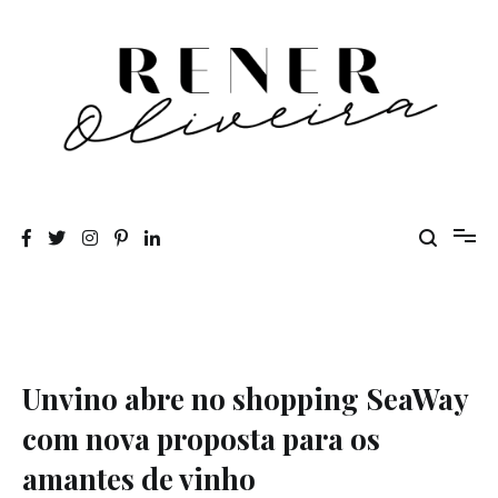
Pular
para
o
conteúdo
Rener Oliveira
Unvino abre no shopping SeaWay
com nova proposta para os
amantes de vinho