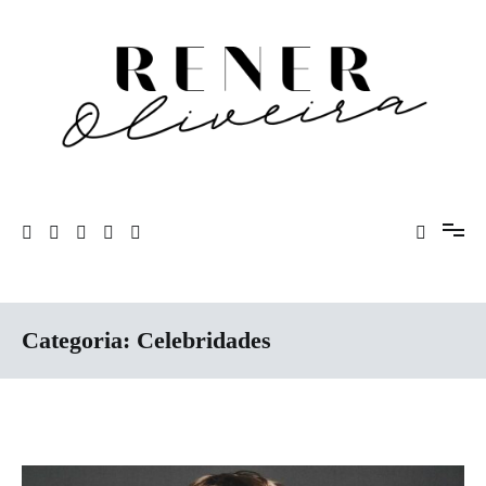
Pular
para
o
conteúdo
Rener Oliveira
Categoria:
Celebridades