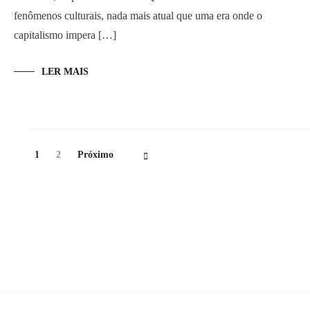
fenômenos culturais, nada mais atual que uma era onde o
capitalismo impera […]
LER MAIS
Navegação
Página
Página
1
2
Próximo
de
Posts