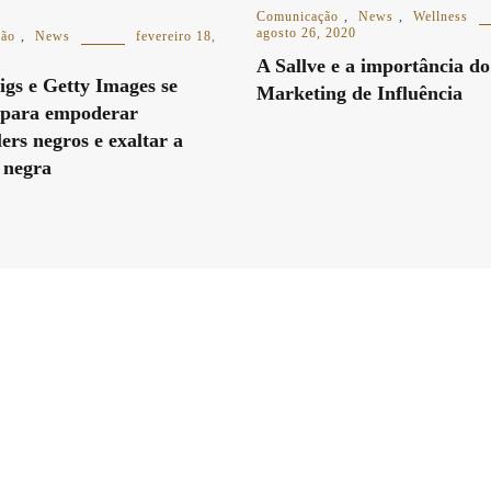
Comunicação
,
News
,
Wellness
agosto 26, 2020
ção
,
News
fevereiro 18,
A Sallve e a importância do
gs e Getty Images se
Marketing de Influência
 para empoderar
lers negros e exaltar a
a negra