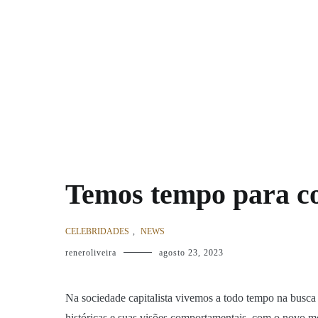
Pular
Home
Moda
Entrevistas
Noticias
Newsletter
S
para
o
conteúdo
Temos tempo para c
CELEBRIDADES
,
NEWS
reneroliveira
agosto 23, 2023
Na sociedade capitalista vivemos a todo tempo na busca
históricas e suas visões comportamentais, com o novo mo