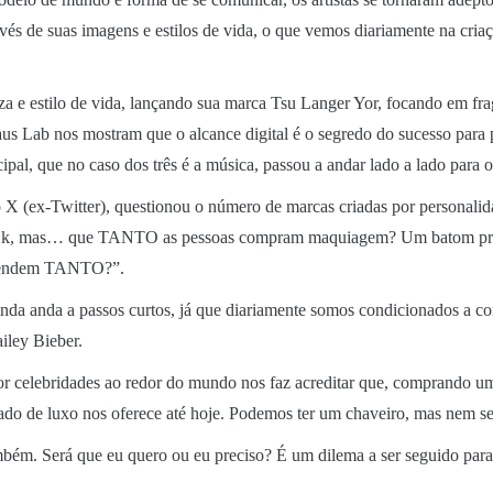
avés de suas imagens e estilos de vida, o que vemos diariamente na cri
 e estilo de vida, lançando sua marca Tsu Langer Yor, focando em fragr
Lab nos mostram que o alcance digital é o segredo do sucesso para p
pal, que no caso dos três é a música, passou a andar lado a lado para 
o X (ex-Twitter), questionou o número de marcas criadas por personali
m. Ok, mas… que TANTO as pessoas compram maquiagem? Um batom pra
 vendem TANTO?”.
nda anda a passos curtos, já que diariamente somos condicionados a 
iley Bieber.
or celebridades ao redor do mundo nos faz acreditar que, comprando 
ado de luxo nos oferece até hoje. Podemos ter um chaveiro, mas nem s
bém. Será que eu quero ou eu preciso? É um dilema a ser seguido para 