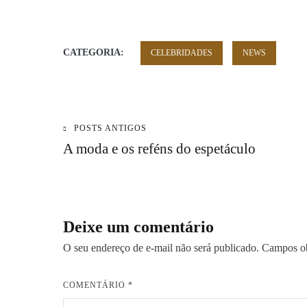
CATEGORIA:
CELEBRIDADES
NEWS
POSTS ANTIGOS
Navegação
A moda e os reféns do espetáculo
de
Post
Deixe um comentário
O seu endereço de e-mail não será publicado.
Campos ob
COMENTÁRIO
*