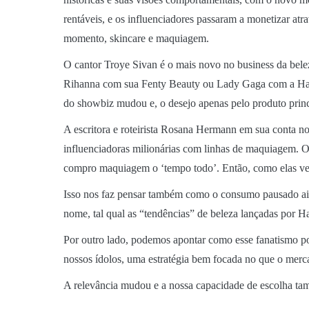
rentáveis, e os influenciadores passaram a monetizar atr
momento, skincare e maquiagem.
O cantor Troye Sivan é o mais novo no business da beleza
Rihanna com sua Fenty Beauty ou Lady Gaga com a Haus 
do showbiz mudou e, o desejo apenas pelo produto princi
A escritora e roteirista Rosana Hermann em sua conta n
influenciadoras milionárias com linhas de maquiage
compro maquiagem o ‘tempo todo’. Então, como elas
Isso nos faz pensar também como o consumo pausado ai
nome, tal qual as “tendências” de beleza lançadas por Ha
Por outro lado, podemos apontar como esse fanatismo p
nossos ídolos, uma estratégia bem focada no que o merc
A relevância mudou e a nossa capacidade de escolha tam