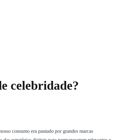
e celebridade?
o nosso consumo era pautado por grandes marcas
 das estratégias digitais para permanecerem relevantes e