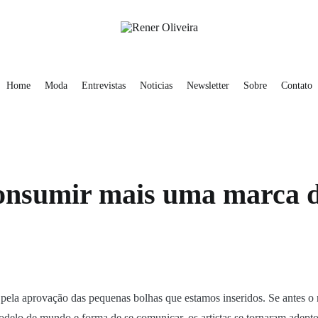
obre
Contato
Rener Oliveira
Home
Moda
Entrevistas
Noticias
Newsletter
Sobre
Contato
onsumir mais uma marca d
 pela aprovação das pequenas bolhas que estamos inseridos. Se antes 
delo de mundo e forma de se comunicar, os artistas se tornaram adeptos