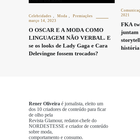
Comunica
2021
Celebridades
,
Moda
,
Premiações
março 14, 2023
FKA twi
O OSCAR E A MODA COMO
juntam
LINGUAGEM NÃO VERBAL. E
storytel
se os looks de Lady Gaga e Cara
históri
Delevingne fossem trocados?
Rener Oliveira
é jornalista, eleito um
dos 10 criadores de conteúdo para ficar
de olho pela
Revista Glamour, redator-chefe do
NORDESTESSE e criador de conteúdo
sobre moda,
comportamento e consumo.