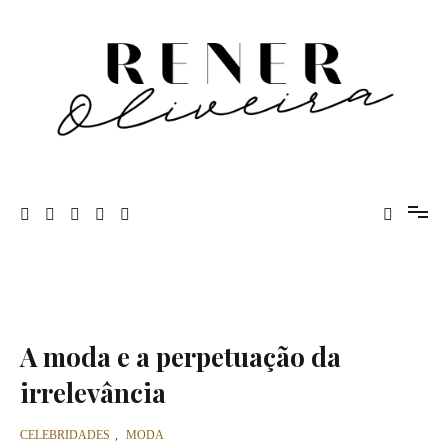
Pular
para
o
conteúdo
Rener Oliveira
A moda e a perpetuação da
irrelevância
CELEBRIDADES
,
MODA