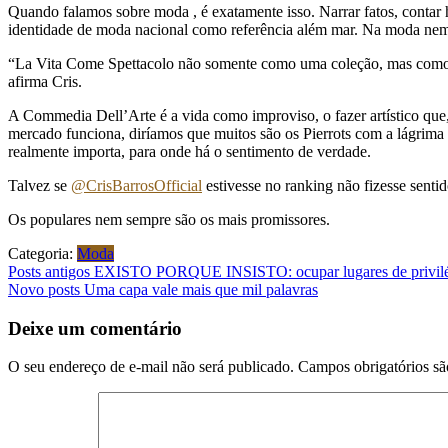
Quando falamos sobre moda , é exatamente isso. Narrar fatos, contar 
identidade de moda nacional como referência além mar. Na moda nem t
“La Vita Come Spettacolo não somente como uma coleção, mas como art
afirma Cris.
A Commedia Dell’Arte é a vida como improviso, o fazer artístico que
mercado funciona, diríamos que muitos são os Pierrots com a lágrima 
realmente importa, para onde há o sentimento de verdade.
Talvez se
@CrisBarrosOfficial
estivesse no ranking não fizesse senti
Os populares nem sempre são os mais promissores.
Categoria:
Moda
Navegação
Posts antigos
EXISTO PORQUE INSISTO: ocupar lugares de privilégi
Novo posts
Uma capa vale mais que mil palavras
de
Post
Deixe um comentário
O seu endereço de e-mail não será publicado.
Campos obrigatórios s