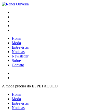
Pular
para
Rener Oliveira
o
conteúdo
Home
Moda
Entrevistas
Noticias
Newsletter
Sobre
Contato
A moda precisa do ESPETÁCULO
Home
Moda
Entrevistas
Noticias