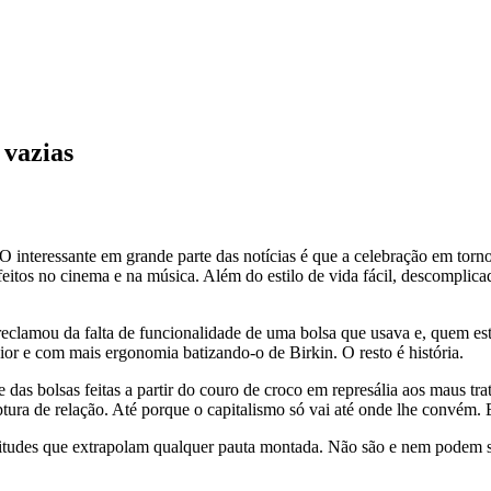
 vazias
 interessante em grande parte das notícias é que a celebração em torn
us feitos no cinema e na música. Além do estilo de vida fácil, descompli
 reclamou da falta de funcionalidade de uma bolsa que usava e, quem e
r e com mais ergonomia batizando-o de Birkin. O resto é história.
as bolsas feitas a partir do couro de croco em represália aos maus trat
ura de relação. Até porque o capitalismo só vai até onde lhe convém.
atitudes que extrapolam qualquer pauta montada. Não são e nem podem s