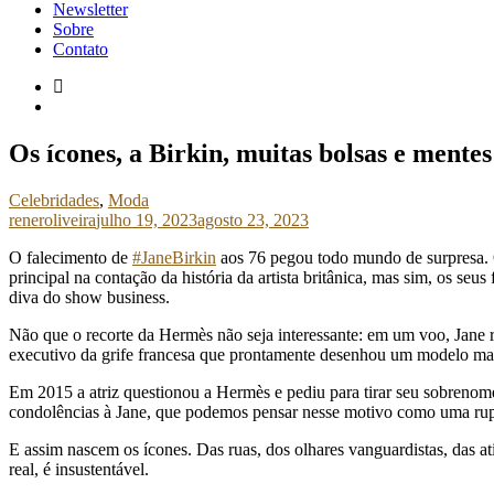
Newsletter
Sobre
Contato
Os ícones, a Birkin, muitas bolsas e mentes
Celebridades
,
Moda
reneroliveira
julho 19, 2023
agosto 23, 2023
O falecimento de
#JaneBirkin
aos 76 pegou todo mundo de surpresa. O
principal na contação da história da artista britânica, mas sim, os se
diva do show business.
Não que o recorte da Hermès não seja interessante: em um voo, Jane
executivo da grife francesa que prontamente desenhou um modelo maio
Em 2015 a atriz questionou a Hermès e pediu para tirar seu sobrenome d
condolências à Jane, que podemos pensar nesse motivo como uma rupt
E assim nascem os ícones. Das ruas, dos olhares vanguardistas, das 
real, é insustentável.