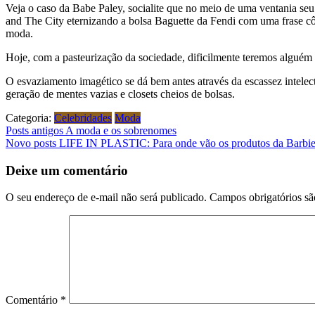
Veja o caso da Babe Paley, socialite que no meio de uma ventania s
and The City eternizando a bolsa Baguette da Fendi com uma frase cô
moda.
Hoje, com a pasteurização da sociedade, dificilmente teremos alguém 
O esvaziamento imagético se dá bem antes através da escassez intele
geração de mentes vazias e closets cheios de bolsas.
Categoria:
Celebridades
Moda
Navegação
Posts antigos
A moda e os sobrenomes
Novo posts
LIFE IN PLASTIC: Para onde vão os produtos da Barbie
de
Post
Deixe um comentário
O seu endereço de e-mail não será publicado.
Campos obrigatórios s
Comentário
*