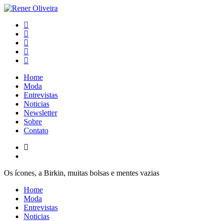
Pular
para
Rener Oliveira
o
conteúdo
Home
Moda
Entrevistas
Noticias
Newsletter
Sobre
Contato
Os ícones, a Birkin, muitas bolsas e mentes vazias
Home
Moda
Entrevistas
Noticias