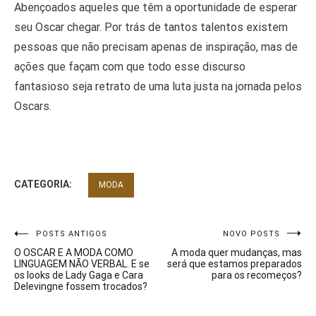
Abençoados aqueles que têm a oportunidade de esperar
seu Oscar chegar. Por trás de tantos talentos existem
pessoas que não precisam apenas de inspiração, mas de
ações que façam com que todo esse discurso
fantasioso seja retrato de uma luta justa na jornada pelos
Oscars.
CATEGORIA:
MODA
Navegação
POSTS ANTIGOS
NOVO POSTS
O OSCAR E A MODA COMO
A moda quer mudanças, mas
de
LINGUAGEM NÃO VERBAL. E se
será que estamos preparados
os looks de Lady Gaga e Cara
para os recomeços?
Post
Delevingne fossem trocados?