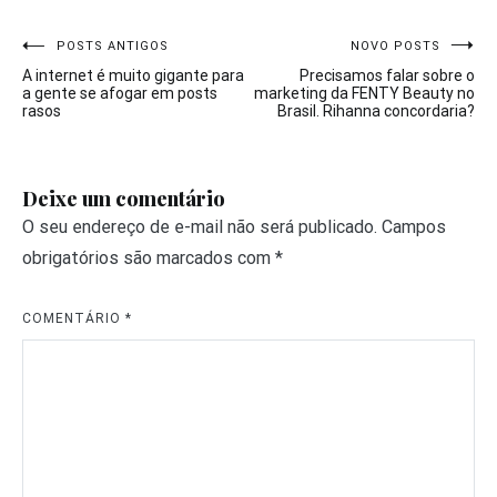
Navegação
POSTS ANTIGOS
NOVO POSTS
A internet é muito gigante para
Precisamos falar sobre o
de
a gente se afogar em posts
marketing da FENTY Beauty no
rasos
Brasil. Rihanna concordaria?
Post
Deixe um comentário
O seu endereço de e-mail não será publicado.
Campos
obrigatórios são marcados com
*
COMENTÁRIO
*