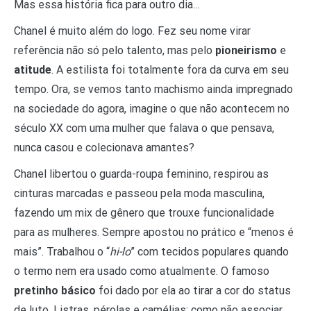
Mas essa história fica para outro dia…
Chanel é muito além do logo. Fez seu nome virar
referência não só pelo talento, mas pelo
pioneirismo
e
atitude
. A estilista foi totalmente fora da curva em seu
tempo. Ora, se vemos tanto machismo ainda impregnado
na sociedade do agora, imagine o que não acontecem no
século XX com uma mulher que falava o que pensava,
nunca casou e colecionava amantes?
Chanel libertou o guarda-roupa feminino, respirou as
cinturas marcadas e passeou pela moda masculina,
fazendo um mix de gênero que trouxe funcionalidade
para as mulheres. Sempre apostou no prático e “menos é
mais”. Trabalhou o “
hi-lo
” com tecidos populares quando
o termo nem era usado como atualmente. O famoso
pretinho básico
foi dado por ela ao tirar a cor do status
de luto. Listras, pérolas e camélias: como não associar