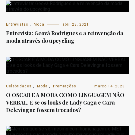
Entrevistas
,
Moda
abril 28, 2021
Entrevista: Geová Rodrigues e a reinvenção da
moda através do upcycling
Celebridades
,
Moda
,
Premiações
março 14, 2023
O OSCAR E A MODA COMO LINGUAGEM NÃO
VERBAL. E se os looks de Lady Gaga e Cara
Delevingne fossem trocados?