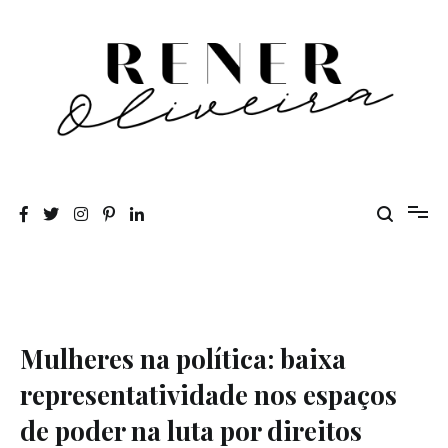
Pular
para
o
conteúdo
Rener Oliveira
Mulheres na política: baixa
representatividade nos espaços
de poder na luta por direitos