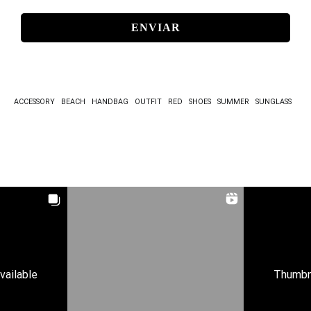
MAIL
*
ACCESSORY
BEACH
HANDBAG
OUTFIT
RED
SHOES
SUMMER
SUNGLASS
vailable
Thumbna