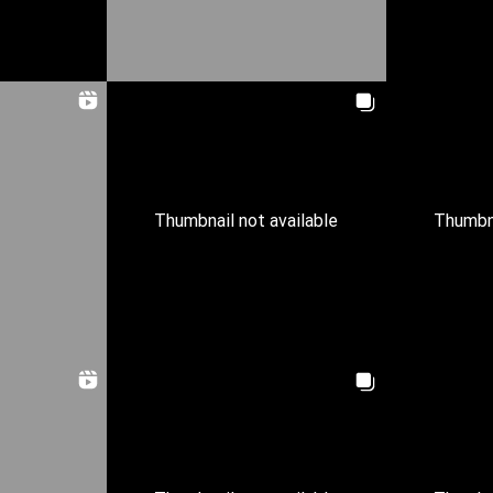
Thumbnail not available
Thumbna