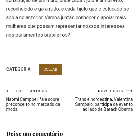
construção de um muro, onde cada tijolo é um direito,
reconhecido e garantido, e cada tijolo que é colocado se
apoia no anterior. Vamos juntas conhecer e apoiar mais
mulheres que possam representar nossos interesses
nos parlamentos brasileiros?
CATEGORIA:
COLLAB
Navegação
POSTS ANTIGOS
NOVO POSTS
Naomi Campbell fala sobre
Trans e nordestina, Valentina
de
preconceito no mercado da
Sampaio, participa de evento
moda
ao lado de Barack Obama
Post
Deixe um comentário