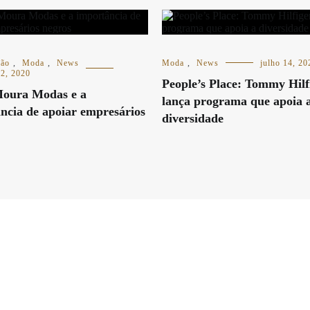
ção
,
Moda
,
News
Moda
,
News
julho 14, 20
22, 2020
People’s Place: Tommy Hilf
oura Modas e a
lança programa que apoia 
ncia de apoiar empresários
diversidade