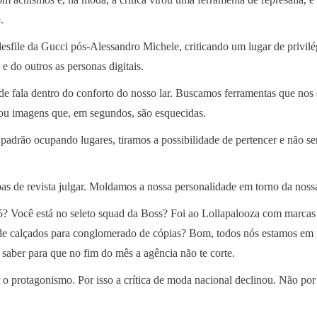
.
sfile da Gucci pós-Alessandro Michele, criticando um lugar de privilé
 do outros as personas digitais.
de fala dentro do conforto do nosso lar. Buscamos ferramentas que nos
s ou imagens que, em segundos, são esquecidas.
rão ocupando lugares, tiramos a possibilidade de pertencer e não ser a
as de revista julgar. Moldamos a nossa personalidade em torno da noss
 Você está no seleto squad da Boss? Foi ao Lollapalooza com marcas 
de calçados para conglomerado de cópias? Bom, todos nós estamos em p
 saber para que no fim do mês a agência não te corte.
er o protagonismo. Por isso a crítica de moda nacional declinou. Não por