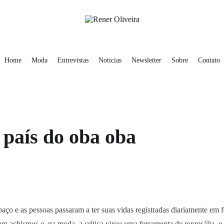
obre
Contato
Rener Oliveira
Home
Moda
Entrevistas
Noticias
Newsletter
Sobre
Contato
 país do oba oba
 e as pessoas passaram a ter suas vidas registradas diariamente em feed
achismos e, na moda, a crítica virou uma ferramenta de represália, e