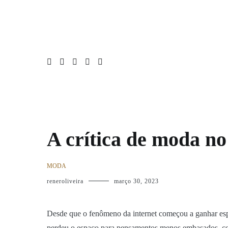
Pular
Home
Moda
Entrevistas
Noticias
Newsletter
S
para
o
conteúdo
A crítica de moda no
MODA
reneroliveira
março 30, 2023
Desde que o fenômeno da internet começou a ganhar espaço
perdeu o espaço para pensamentos menos embasados, com 