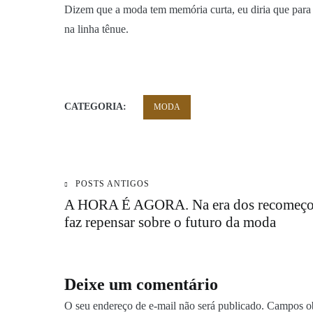
Dizem que a moda tem memória curta, eu diria que para m
na linha tênue.
CATEGORIA:
MODA
POSTS ANTIGOS
Navegação
A HORA É AGORA. Na era dos recomeços
faz repensar sobre o futuro da moda
de
Post
Deixe um comentário
O seu endereço de e-mail não será publicado.
Campos ob