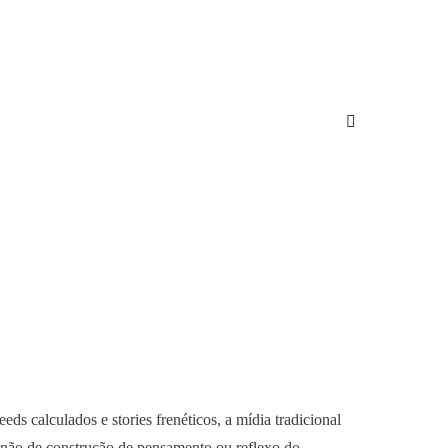
s calculados e stories frenéticos, a mídia tradicional
 não de construção de pensamento ou reflexo do