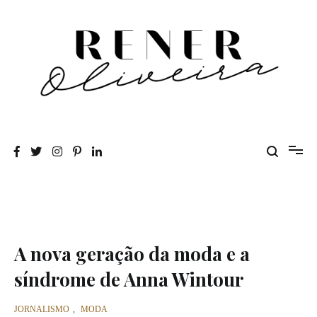
Pular
para
o
conteúdo
Rener Oliveira
A nova geração da moda e a
síndrome de Anna Wintour
JORNALISMO
,
MODA