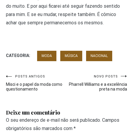
do muito. E por aqui ficarei até seguir fazendo sentido
para mim. E se eu mudar, respeite também. É cômico
achar que sempre permanecemos os mesmos.
CATEGORIA:
MODA
MÚSICA
NACIONAL
Navegação
POSTS ANTIGOS
NOVO POSTS
Misci e o papel da moda como
Pharrell Williams e a excelência
de
questionamento
preta na moda
Post
Deixe um comentário
O seu endereço de e-mail não será publicado.
Campos
obrigatórios são marcados com
*