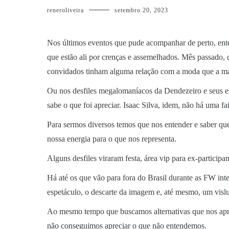
reneroliveira
setembro 20, 2023
Nos últimos eventos que pude acompanhar de perto, ente
que estão ali por crenças e assemelhados. Mês passado, d
convidados tinham alguma relação com a moda que a mar
Ou nos desfiles megalomaníacos da Dendezeiro e seus est
sabe o que foi apreciar. Isaac Silva, idem, não há uma fa
Para sermos diversos temos que nos entender e saber qu
nossa energia para o que nos representa.
Alguns desfiles viraram festa, área vip para ex-participa
Há até os que vão para fora do Brasil durante as FW int
espetáculo, o descarte da imagem e, até mesmo, um vis
Ao mesmo tempo que buscamos alternativas que nos aprox
não conseguimos apreciar o que não entendemos.