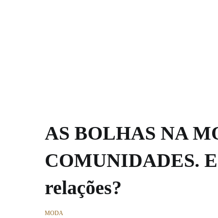
Pular
Home
Moda
Entrevistas
Noticias
Newsletter
S
para
o
conteúdo
AS BOLHAS NA M
COMUNIDADES. Estar
relações?
MODA