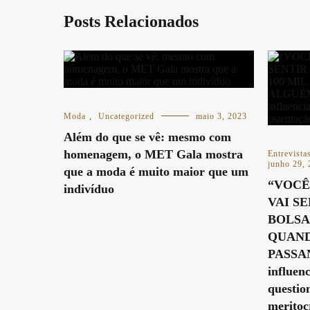
Posts Relacionados
Moda
,
Uncategorized
maio 3, 2023
Além do que se vê: mesmo com
homenagem, o MET Gala mostra
Entrevista
junho 29,
que a moda é muito maior que um
“VOCÊ
indivíduo
VAI SE
BOLSA 
QUAN
PASSA
influe
questio
meritoc