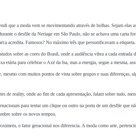
ndi que a moda vem se movimentando através de bolhas. Sejam elas as 
urante o desfile da Neriage em São Paulo, não se achava uma carta fora
ca acredita. Famosos? No máximo três que personificavam a etiqueta.
udos sobre as cores do Brasil, onde a audiência vibra a cada entrada 
ixa etária para celebrar o Axé da Isa, mas a energia, segue a mesma, as
e, mesmo com muitos pontos de vista sobre grupos e suas diferenças, 
ntes de reality, onde ao fim de cada apresentação, falam sobre tudo, men
ernacionais para tentar um clique ou outro na porta de um desfile que 
lumbre sobre os novos tempos.
imem, o fator geracional nos diferencia. A moda como arte, pertencim