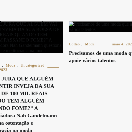
Collab
,
Moda
maio 4, 20
Precisamos de uma moda q
apoie vários talentos
s
,
Moda
,
Uncategorized
 2023
 JURA QUE ALGUÉM
NTIR INVEJA DA SUA
DE 100 MIL REAIS
DO TEM ALGUÉM
NDO FOME?” A
nciadora Nah Gandelmann
na ostentação e
racia na moda