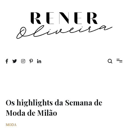
Pular
para
o
conteúdo
Rener Oliveira
Os highlights da Semana de
Moda de Milão
MODA